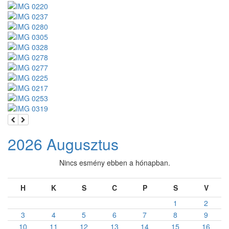
2026 Augusztus
Nincs esmény ebben a hónapban.
H
K
S
C
P
S
V
1
2
3
4
5
6
7
8
9
10
11
12
13
14
15
16