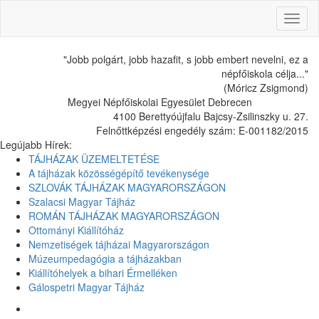
Toggl
naviga
"Jobb polgárt, jobb hazafit, s jobb embert nevelni, ez a
népfőiskola célja..."
(Móricz Zsigmond)
Megyei Népfőiskolai Egyesület Debrecen
4100 Berettyóújfalu Bajcsy-Zsilinszky u. 27.
Felnőttképzési engedély szám: E-001182/2015
Legújabb Hírek:
TÁJHÁZAK ÜZEMELTETÉSE
A tájházak közösségépítő tevékenysége
SZLOVÁK TÁJHÁZAK MAGYARORSZÁGON
Szalacsi Magyar Tájház
ROMÁN TÁJHÁZAK MAGYARORSZÁGON
Ottományi Kiállítóház
Nemzetiségek tájházai Magyarországon
Múzeumpedagógia a tájházakban
Kiállítóhelyek a bihari Érmelléken
Gálospetri Magyar Tájház