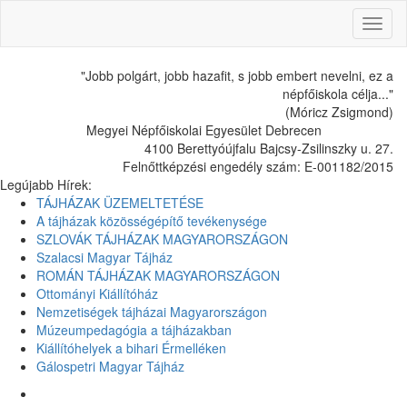
Toggl
naviga
"Jobb polgárt, jobb hazafit, s jobb embert nevelni, ez a
népfőiskola célja..."
(Móricz Zsigmond)
Megyei Népfőiskolai Egyesület Debrecen
4100 Berettyóújfalu Bajcsy-Zsilinszky u. 27.
Felnőttképzési engedély szám: E-001182/2015
Legújabb Hírek:
TÁJHÁZAK ÜZEMELTETÉSE
A tájházak közösségépítő tevékenysége
SZLOVÁK TÁJHÁZAK MAGYARORSZÁGON
Szalacsi Magyar Tájház
ROMÁN TÁJHÁZAK MAGYARORSZÁGON
Ottományi Kiállítóház
Nemzetiségek tájházai Magyarországon
Múzeumpedagógia a tájházakban
Kiállítóhelyek a bihari Érmelléken
Gálospetri Magyar Tájház