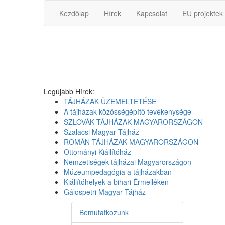
Kezdőlap
Hírek
Kapcsolat
EU projektek
Legújabb Hírek:
TÁJHÁZAK ÜZEMELTETÉSE
A tájházak közösségépítő tevékenysége
SZLOVÁK TÁJHÁZAK MAGYARORSZÁGON
Szalacsi Magyar Tájház
ROMÁN TÁJHÁZAK MAGYARORSZÁGON
Ottományi Kiállítóház
Nemzetiségek tájházai Magyarországon
Múzeumpedagógia a tájházakban
Kiállítóhelyek a bihari Érmelléken
Gálospetri Magyar Tájház
Bemutatkozunk