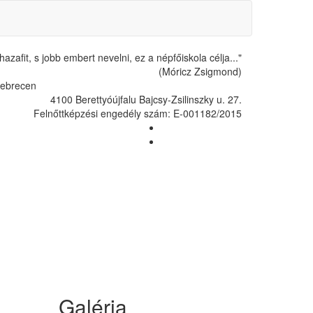
hazafit, s jobb embert nevelni, ez a népfőiskola célja..."
(Móricz Zsigmond)
Debrecen
4100 Berettyóújfalu Bajcsy-Zsilinszky u. 27.
Felnőttképzési engedély szám: E-001182/2015
Galéria