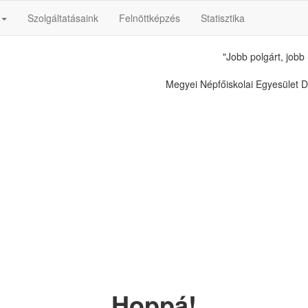
Szolgáltatásaink
Felnöttképzés
Statisztika
"Jobb polgárt, jobb 
Megyei Népfőiskolai Egyesület 
Hoppá!